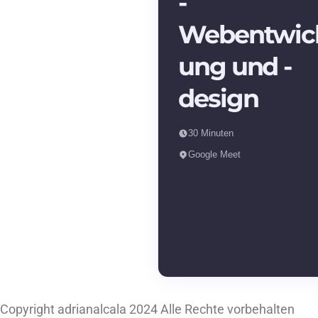
-
Webentwic
ung und -
design
30 Minuten
Google Meet
Copyright adrianalcala 2024 Alle Rechte vorbehalten