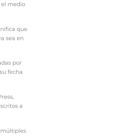
n el medio
nifica que
ya sea en
adas por
 su fecha
Press,
scritos a
 múltiples