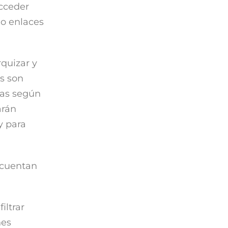
acceder
 o enlaces
quizar y
as son
das según
arán
y para
 cuentan
iltrar
nes