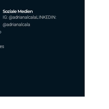
Soziale Medien
IG: @adrianalcalaLINKEDIN:
@adrianalcala
o
.es