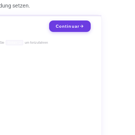
ndung setzen.
Continuar
 Sie
um fortzufahren
Enter ↵