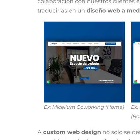
colaboración con nuestros clientes 
traducirlas en un
diseño web a med
Ex: Micelium Coworking (Home)
Ex:
(Bo
A
custom web design
no solo se de