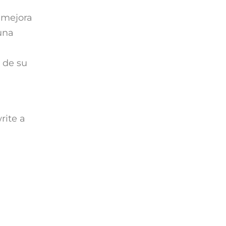
á
 mejora
 una
a de su
rite a