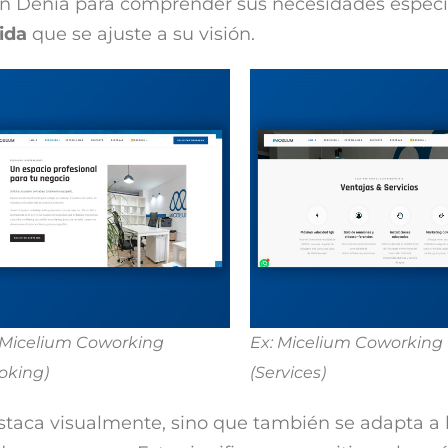
en Denia para comprender sus necesidades específ
ida
que se ajuste a su visión.
 Micelium Coworking
Ex: Micelium Coworking
oking)
(Services)
staca visualmente, sino que también se adapta a 