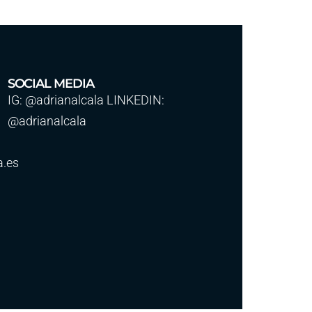
SOCIAL MEDIA
IG: @adrianalcala LINKEDIN:
@adrianalcala
a.es