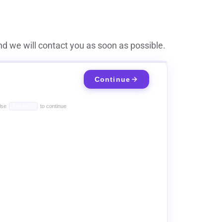
d we will contact you as soon as possible.
Continue
lse
to continue
Enter ↵