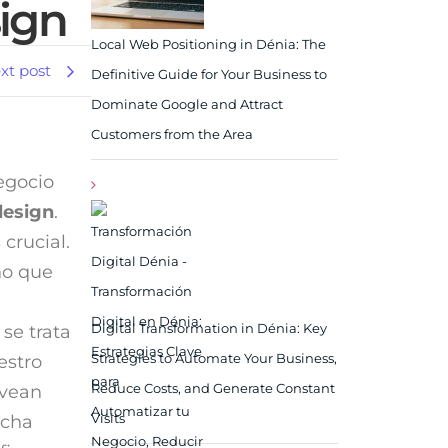
ign
Local Web Positioning in Dénia: The
xt post
Definitive Guide for Your Business to
Dominate Google and Attract
Customers from the Area
egocio
esign
.
crucial.
no que
Digital Transformation in Dénia: Key
se trata
Strategies to Automate Your Business,
estro
Reduce Costs, and Generate Constant
 vean
Visits
echa