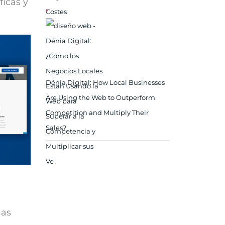
icas y
Dénia Digital: How Local Businesses
Are Using the Web to Outperform
Competition and Multiply Their
Sales?
las