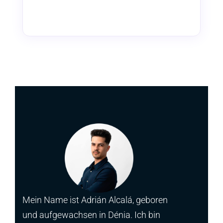
Mein Name ist Adrián Alcalá, geboren
und aufgewachsen in Dénia. Ich bin