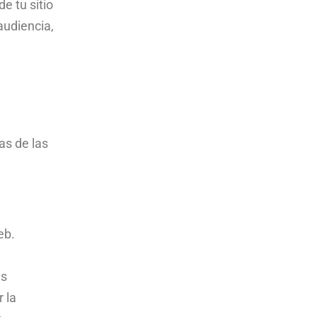
e tu sitio
audiencia,
as de las
eb.
us
 la