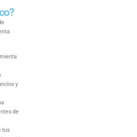
ico?
de
enta
amienta
n
uncios y
na
entes de
e tus