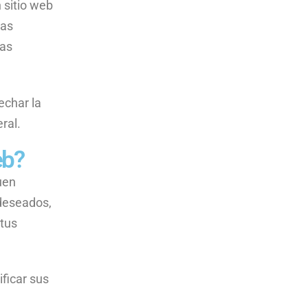
 sitio web
las
las
echar la
ral.
eb?
buen
 deseados,
 tus
ficar sus