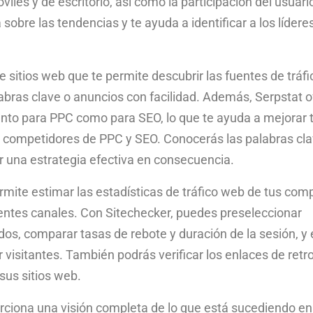
óviles y de escritorio, así como la participación del usuari
obre las tendencias y te ayuda a identificar a los lídere
 sitios web que te permite descubrir las fuentes de tráfi
bras clave o anuncios con facilidad. Además, Serpstat o
anto para PPC como para SEO, lo que te ayuda a mejorar 
us competidores de PPC y SEO. Conocerás las palabras cl
ar una estrategia efectiva en consecuencia.
mite estimar las estadísticas de tráfico web de tus com
rentes canales. Con Sitechecker, puedes preseleccionar
os, comparar tasas de rebote y duración de la sesión, y 
r visitantes. También podrás verificar los enlaces de ret
 sus sitios web.
ciona una visión completa de lo que está sucediendo en 