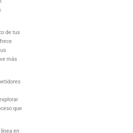
o.
s
co de tus
frece
tus
ave más
petidores
explorar
roceso que
línea en