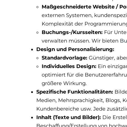
Maßgeschneiderte Website / Por
externen Systemen, kundenspezifi
Komplexität der Programmierung
Buchungs-/Kursseiten:
Für Unte
verwalten müssen. Wir bieten
Bu
Design und Personalisierung:
Standardvorlage:
Günstiger, aber
Individuelles Design:
Ein einzigar
optimiert für die Benutzererfahrun
größere Wirkung.
Spezifische Funktionalitäten:
Bilde
Medien, Mehrsprachigkeit, Blogs,
Kundenbereiche usw. Jede zusätzlic
Inhalt (Texte und Bilder):
Die Erste
Beschaffung/Erstellung von hochwe