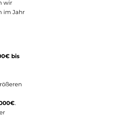
n wir
n im Jahr
00€ bis
größeren
.000€
.
er