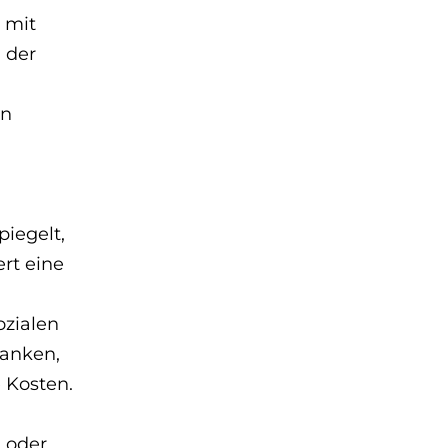
 mit
 der
en
piegelt,
ert eine
ozialen
banken,
 Kosten.
 oder