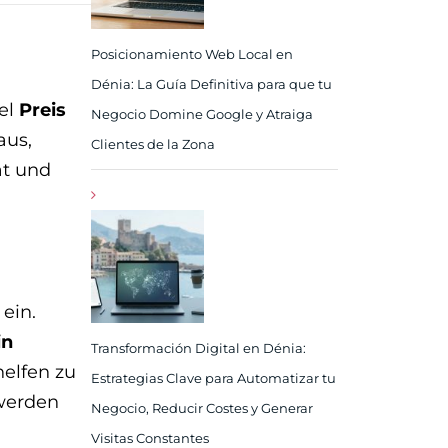
Posicionamiento Web Local en
Dénia: La Guía Definitiva para que tu
 el
Preis
Negocio Domine Google y Atraiga
aus,
Clientes de la Zona
ät und
ein.
in
Transformación Digital en Dénia:
helfen zu
Estrategias Clave para Automatizar tu
 werden
Negocio, Reducir Costes y Generar
Visitas Constantes