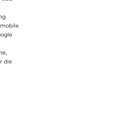
ng
 mobile
oogle
me,
r die
,