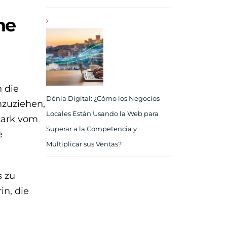
ne
n die
Dénia Digital: ¿Cómo los Negocios
nzuziehen,
Locales Están Usando la Web para
tark vom
Superar a la Competencia y
e
Multiplicar sus Ventas?
s zu
in, die