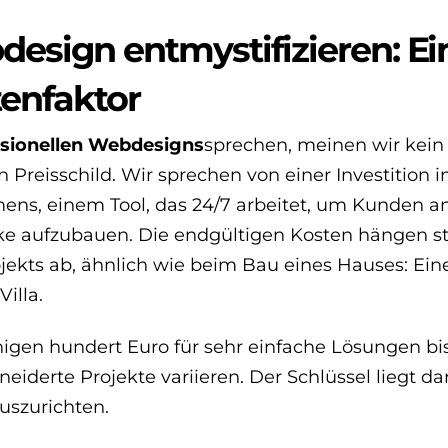
design entmystifizieren: Ei
tenfaktor
ssionellen Webdesigns
sprechen, meinen wir kein
Preisschild. Wir sprechen von einer Investition i
hmens, einem Tool, das 24/7 arbeitet, um Kunden a
rke aufzubauen. Die endgültigen Kosten hängen s
ekts ab, ähnlich wie beim Bau eines Hauses: Ein
illa.
igen hundert Euro für sehr einfache Lösungen bi
derte Projekte variieren. Der Schlüssel liegt dar
auszurichten.