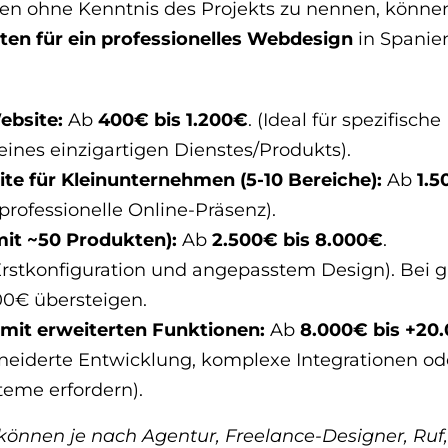
len ohne Kenntnis des Projekts zu nennen, könne
ten für ein professionelles Webdesign
in Spanie
ebsite:
Ab
400€ bis 1.200€
. (Ideal für spezifische
ines einzigartigen Dienstes/Produkts).
e für Kleinunternehmen (5-10 Bereiche):
Ab
1.5
 professionelle Online-Präsenz).
it ~50 Produkten):
Ab
2.500€ bis 8.000€
.
rstkonfiguration und angepasstem Design). Bei 
000€ übersteigen.
mit erweiterten Funktionen:
Ab
8.000€ bis +20
eiderte Entwicklung, komplexe Integrationen od
eme erfordern).
önnen je nach Agentur, Freelance-Designer, Ruf,