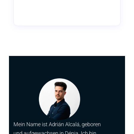
Mein Name ist Adrián Alcalá, geboren
und aufgewachsen in Dénia. Ich bin