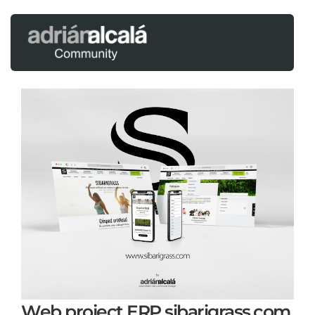
Web project ERP sibarigrass.com